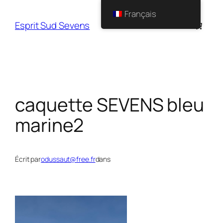
Français
Esprit Sud Sevens
caquette SEVENS bleu
marine2
Écrit par
odussaut@free.fr
dans