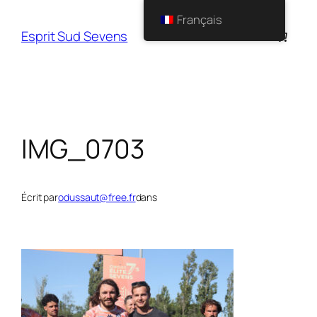
Français
Esprit Sud Sevens
IMG_0703
Écrit par
odussaut@free.fr
dans