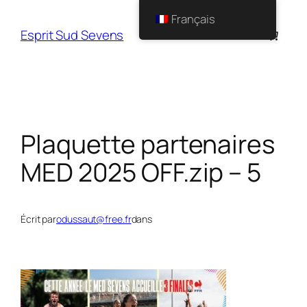
Français
Esprit Sud Sevens
Plaquette partenaires
MED 2025 OFF.zip – 5
Écrit par
odussaut@free.fr
dans