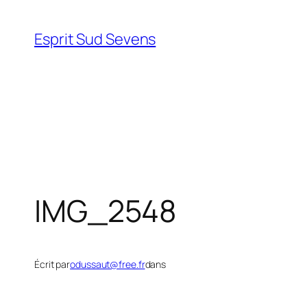
Esprit Sud Sevens
IMG_2548
Écrit par
odussaut@free.fr
dans