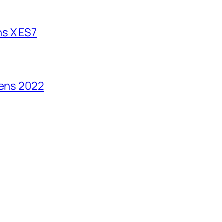
s X ES7
vens 2022