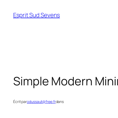
Esprit Sud Sevens
Simple Modern Minim
Écrit par
odussaut@free.fr
dans