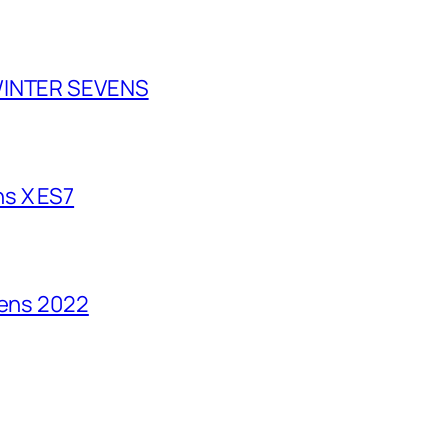
 WINTER SEVENS
s X ES7
vens 2022