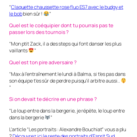
“
Claquette chaussette rose fluo ES7 avec le budgy et
le bob
bien sûr !
”
Quel est le coéquipier dont tu pourrais pas te
passer lors des tournois ?
“Mon ptit Zack, il a des steps qui font danser les plus
vaillants
”
Quel est ton pire adversaire ?
“Max à l’entraînement le lundi à Balma, si t’es pas dans
son équipe t’es sûr de perdre puisqu’il arbitre aussi..
”
Si on devait te décrire en une phrase ?
“Le loup entre dans la bergerie, je répète, le loup entre
dans la bergerie
”
L’article “Les portraits : Alexandre Bouchiat” vous a plu
?
Découvrez ici le reste des portraits d’Esprit Sud