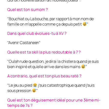
Qui dit nouvelle saison dit nouveau joueur :
Quel est ton surnom ?
“Bouchiat ou La bouche, par rapport à mon nom de
famille on m’appelle comme ça depuis petit
”
Dans quel club évolues-tu à XV ?
“Avenir Castaneen”
Quelle est ta skill la plus redoutable à 7 ?
“Oulah rude question, je dirai la chistera quand je suis
bien inspiré et qu’elle arrive dans les mains
”
A contrario, quel est ton plus beau raté ?
“Le jeu au pied
j’suis catastrophique quand j’suis
sous pression
”
Quel est ton déguisement idéal pour une 3ème mi-
temps de 7s ?