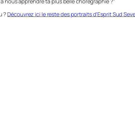
e à nous apprendre ta plus belle chorégraphie ?”
lu ?
Découvrez ici le reste des portraits d’Esprit Sud Seve