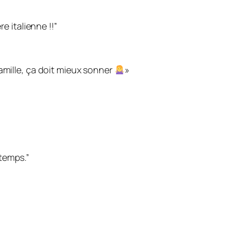
e italienne !!”
amille, ça doit mieux sonner
»
temps.”