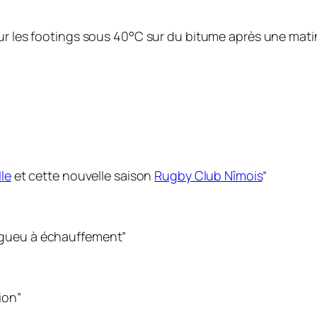
 sur les footings sous 40°C sur du bitume après une mat
le
et cette nouvelle saison
Rugby Club Nîmois
“
degueu à échauffement”
ion”