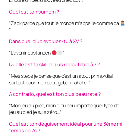
Encore un petit nouveau chez ES7 :
Quel est ton surnom ?
“Zack parce que tout le monde m’appelle comme ça
”
Dans quel club évolues-tu à XV ?
“L’avenir castanéen
”
Quelle est ta skill la plus redoutable à 7 ?
“Mes steps je pense que c’est un atout primordial
surtout pour mon petit gabarit ahaha.”
A contrario, quel est ton plus beau raté ?
“Mon jeu au pied, mon dieu peu importe quel type de
jeu au pied je suis zéro…”
Quel est ton déguisement idéal pour une 3ème mi-
temps de 7s ?