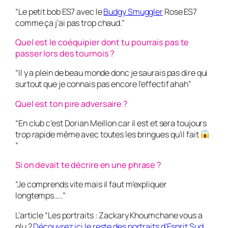
“Le petit bob ES7 avec le
Budgy Smuggler
Rose ES7
comme ça j’ai pas trop chaud.”
Quel est le coéquipier dont tu pourrais pas te
passer lors des tournois ?
“Il y a plein de beau monde donc je saurais pas dire qui
surtout que je connais pas encore l’effectif ahah”
Quel est ton pire adversaire ?
“En club c’est Dorian Meillon car il est et sera toujours
trop rapide même avec toutes les bringues qu’il fait
”
Si on devait te décrire en une phrase ?
“Je comprends vite mais il faut m’expliquer
longtemps…..”
L’article “Les portraits : Zackary Khoumchane vous a
plu ?
Découvrez ici le reste des portraits d’Esprit Sud