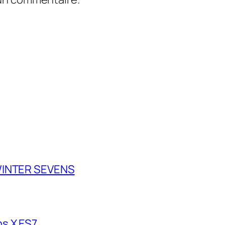
 WINTER SEVENS
s X ES7