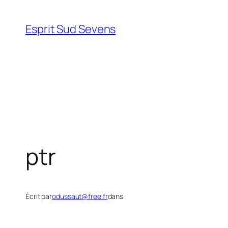
Esprit Sud Sevens
ptr
Écrit par
odussaut@free.fr
dans