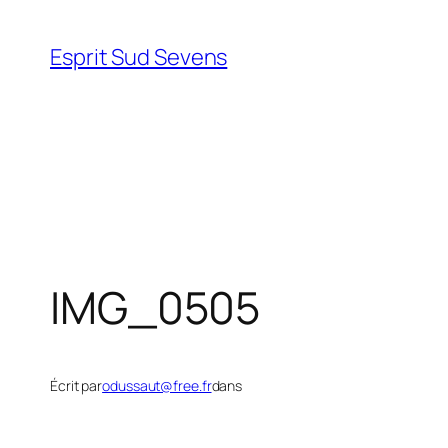
Esprit Sud Sevens
IMG_0505
Écrit par
odussaut@free.fr
dans