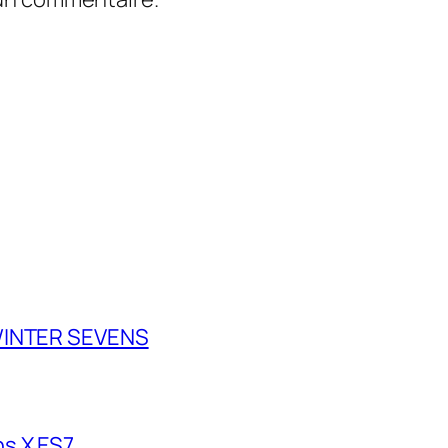
 WINTER SEVENS
s X ES7