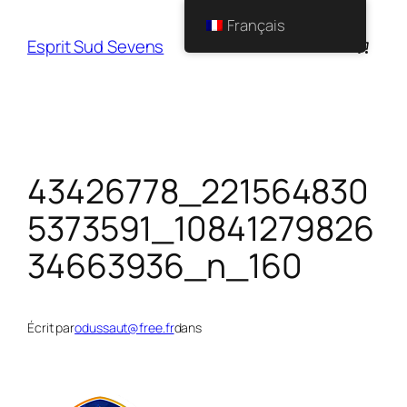
Français
Esprit Sud Sevens
43426778_221564830
5373591_10841279826
34663936_n_160
Écrit par
odussaut@free.fr
dans