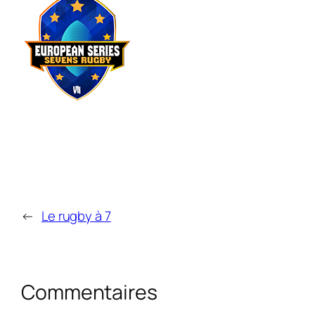
←
Le rugby à 7
Commentaires