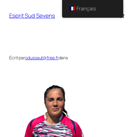
Français
Esprit Sud Sevens
Écrit par
odussaut@free.fr
dans