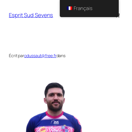
Français
Esprit Sud Sevens
Écrit par
odussaut@free.fr
dans