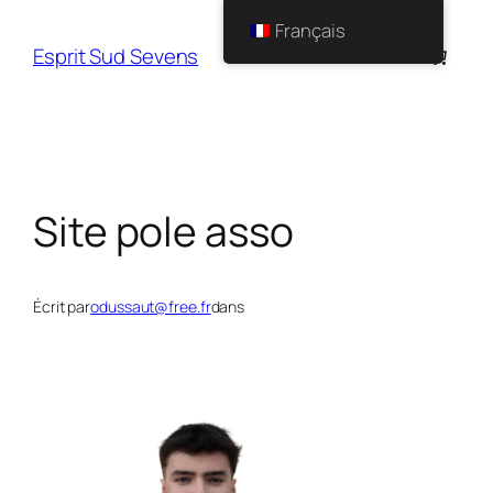
Français
Esprit Sud Sevens
Site pole asso
Écrit par
odussaut@free.fr
dans