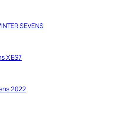
 WINTER SEVENS
s X ES7
vens 2022