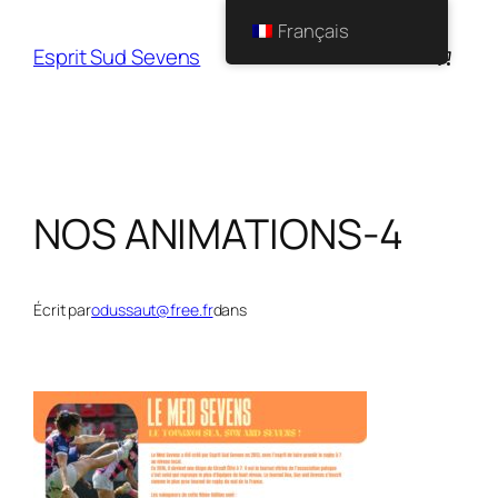
Français
Esprit Sud Sevens
NOS ANIMATIONS-4
Écrit par
odussaut@free.fr
dans