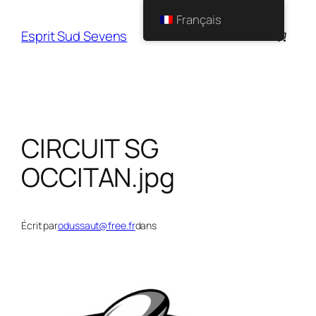
Français
Esprit Sud Sevens
CIRCUIT SG
OCCITAN.jpg
Écrit par
odussaut@free.fr
dans