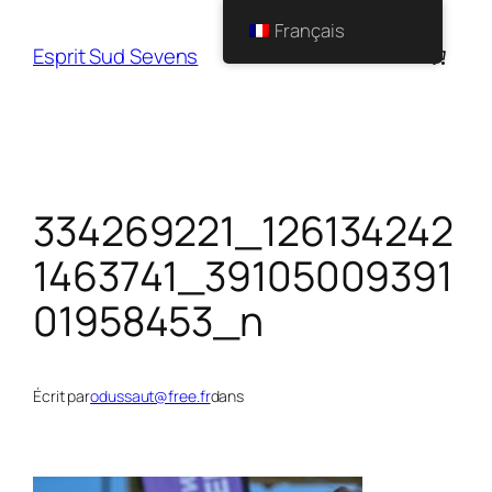
Français
Esprit Sud Sevens
334269221_126134242
1463741_39105009391
01958453_n
Écrit par
odussaut@free.fr
dans