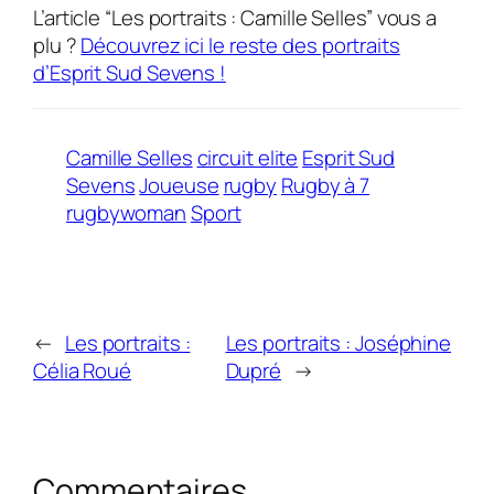
L’article “Les portraits : Camille Selles” vous a
plu ?
Découvrez ici le reste des portraits
d’Esprit Sud Sevens !
Lorem ipsum dolor sit amet. Aut sint necessitatibus ea fugit quia eum distin
Camille Selles
circuit elite
Esprit Sud
Sevens
Joueuse
rugby
Rugby à 7
rugbywoman
Sport
←
Les portraits :
Les portraits : Joséphine
Célia Roué
Dupré
→
Commentaires