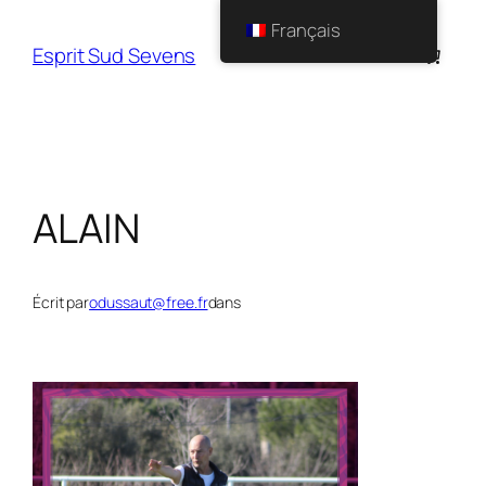
Français
Esprit Sud Sevens
ALAIN
Écrit par
odussaut@free.fr
dans