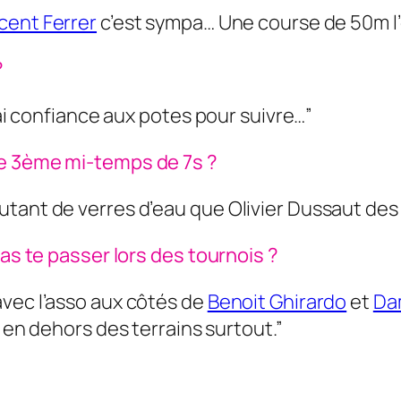
cent Ferrer
c’est sympa… Une course de 50m l’e
?
’ai confiance aux potes pour suivre…”
ne 3ème mi-temps de 7s ?
tant de verres d’eau que Olivier Dussaut des 
pas te passer lors des tournois ?
vec l’asso aux côtés de
Benoit Ghirardo
et
Da
et en dehors des terrains surtout.”