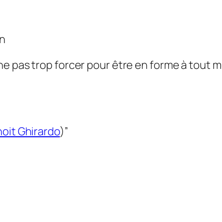
on
 ne pas trop forcer pour être en forme à tout
oit Ghirardo
)”
?