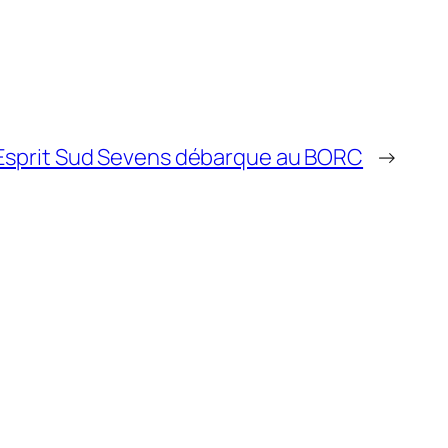
 Esprit Sud Sevens débarque au BORC
→