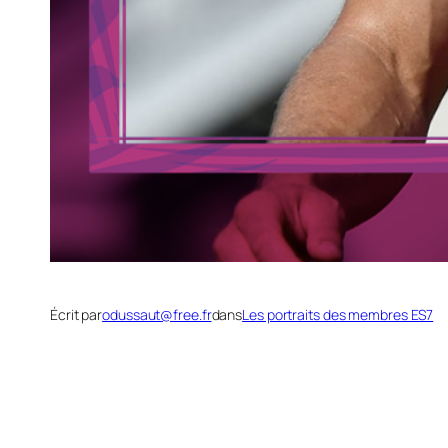
Écrit par
odussaut@free.fr
dans
Les portraits des membres ES7