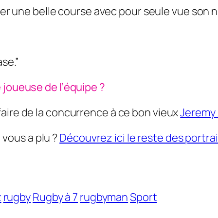
ager une belle course avec pour seule vue son 
ase.”
 joueuse de l’équipe ?
faire de la concurrence à ce bon vieux
Jeremy
” vous a plu ?
Découvrez ici le reste des portrai
z
rugby
Rugby à 7
rugbyman
Sport