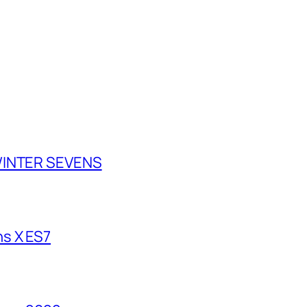
 WINTER SEVENS
s X ES7