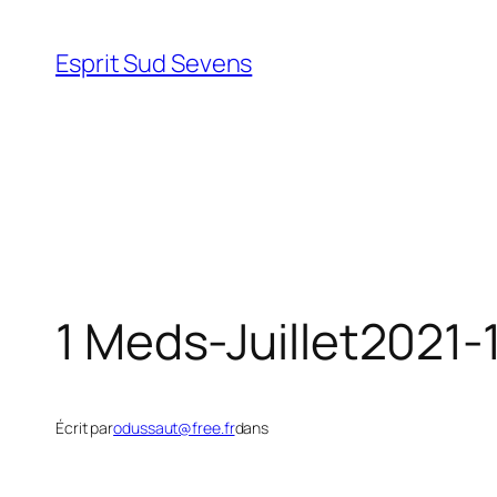
Esprit Sud Sevens
1 Meds-Juillet2021-
Écrit par
odussaut@free.fr
dans