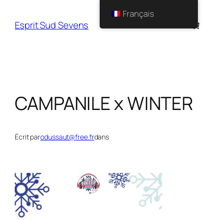
Français
Esprit Sud Sevens
CAMPANILE x WINTER
Écrit par
odussaut@free.fr
dans