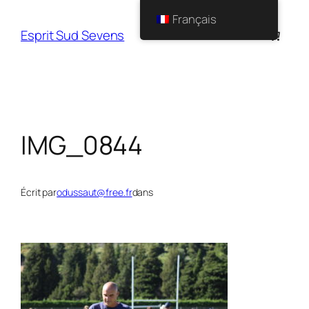
Français
Esprit Sud Sevens
IMG_0844
Écrit par
odussaut@free.fr
dans