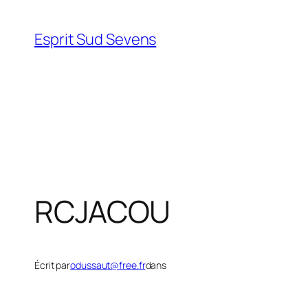
Esprit Sud Sevens
RCJACOU
Écrit par
odussaut@free.fr
dans