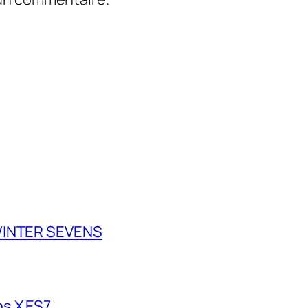
 WINTER SEVENS
s X ES7