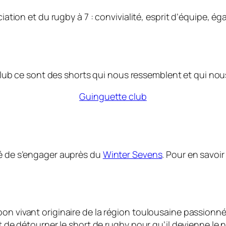
ciation et du rugby à 7 : convivialité, esprit d’équipe, é
lub ce sont des shorts qui nous ressemblent et qui nou
Guinguette club
té de s’engager auprès du
Winter Sevens
. Pour en savoir
n bon vivant originaire de la région toulousaine passionné
e détourner le short de rugby pour qu’il devienne le n