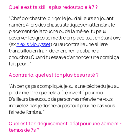
Quelle est ta skill la plus redoutable à 7 ?
“Chef d’orchestre, diriger le jeu d’ailleurs en jouant
numéro 4 lors des phases statiques en attendant le
placement de la touche ou de la mêlée, tu peux
observer les gros se mettre en place tout en étant oxy
(ex
Alexis Mouysset
) ou au contraire une ailière
tranquillou en train de chercher la cabane à
chouchou.Quand tu essaye d’annoncer une combi ça
fait peur…”
A contrario, quel est ton plus beau raté ?
“Ah ben ça pas compliqué, je suis une pépite du jeu au
pied à me dire que cela a été inventé pour moi….
D’ailleurs beaucoup de personnes m’envie ne vous
inquiétez pas je donnerai pas tout pour ne pas vous
faire de l’ombre. “
Quel est ton déguisement idéal pour une 3ème mi-
temps de 7s ?