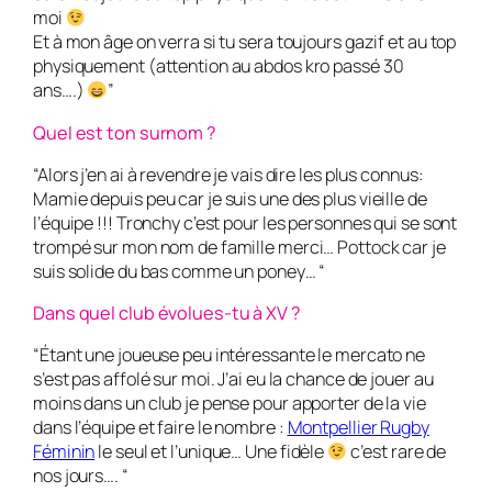
moi
Et à mon âge on verra si tu sera toujours gazif et au top
physiquement (attention au abdos kro passé 30
ans….)
”
Quel est ton surnom ?
“Alors j’en ai à revendre je vais dire les plus connus:
Mamie depuis peu car je suis une des plus vieille de
l’équipe !!! Tronchy c’est pour les personnes qui se sont
trompé sur mon nom de famille merci… Pottock car je
suis solide du bas comme un poney… “
Dans quel club évolues-tu à XV ?
“Étant une joueuse peu intéressante le mercato ne
s’est pas affolé sur moi. J’ai eu la chance de jouer au
moins dans un club je pense pour apporter de la vie
dans l’équipe et faire le nombre :
Montpellier Rugby
Féminin
le seul et l’unique… Une fidèle
c’est rare de
nos jours…. “