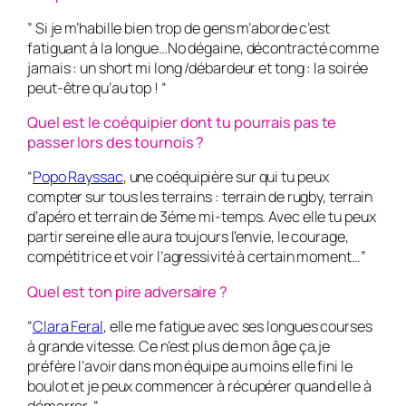
” Si je m’habille bien trop de gens m’aborde c’est
fatiguant à la longue…No dégaine, décontracté comme
jamais : un short mi long /débardeur et tong : la soirée
peut-être qu’au top ! “
Quel est le coéquipier dont tu pourrais pas te
passer lors des tournois ?
“
Popo Rayssac
, une coéquipière sur qui tu peux
compter sur tous les terrains : terrain de rugby, terrain
d’apéro et terrain de 3éme mi-temps. Avec elle tu peux
partir sereine elle aura toujours l’envie, le courage,
compétitrice et voir l’agressivité à certain moment…”
Quel est ton pire adversaire ?
“
Clara Feral
, elle me fatigue avec ses longues courses
à grande vitesse. Ce n’est plus de mon âge ça,je
préfère l’avoir dans mon équipe au moins elle fini le
boulot et je peux commencer à récupérer quand elle à
démarrer. “