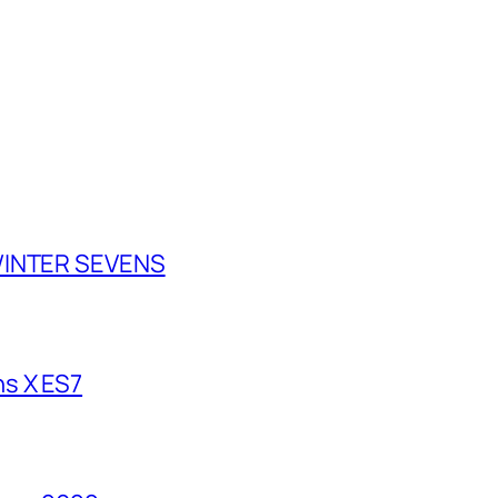
 WINTER SEVENS
s X ES7