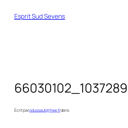
Esprit Sud Sevens
66030102_1037289
Écrit par
odussaut@free.fr
dans