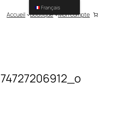
Français
Accueil
Boutique
Mon compte
74727206912_o