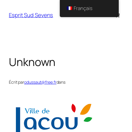
Français
Esprit Sud Sevens
Unknown
Écrit par
odussaut@free.fr
dans