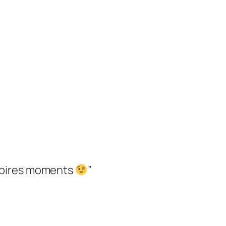
es pires moments
”