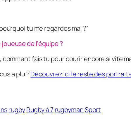
y pourquoi tu me regardes mal ?”
 joueuse de l’équipe ?
i, comment fais tu pour courir encore si vite 
vous a plu ?
Découvrez ici le reste des portrait
ens
rugby
Rugby à 7
rugbyman
Sport