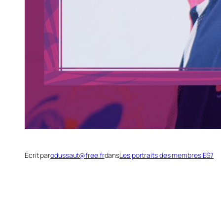
Écrit par
odussaut@free.fr
dans
Les portraits des membres ES7