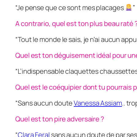
“Je pense que ce sont mes placages
”
A contrario, quel est ton plus beau raté 
“Tout le monde le sais, je n’ai aucun appui
Quel est ton déguisement idéal pour u
“L’indispensable claquettes chaussette
Quel est le coéquipier dont tu pourrais 
“Sans aucun doute
Vanessa Assiam
.. tr
Quel est ton pire adversaire ?
“
Clara Feral
sans aucun doute de par ses a