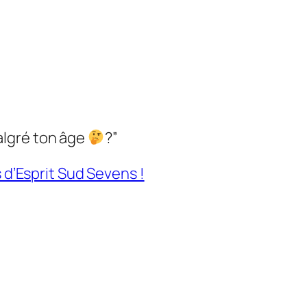
malgré ton âge
?”
s d’Esprit Sud Sevens !