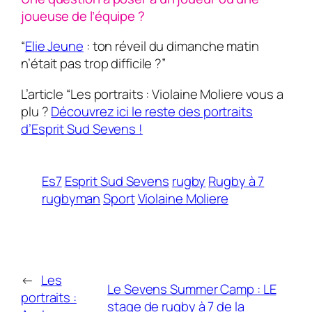
joueuse de l’équipe ?
“
Elie Jeune
: ton réveil du dimanche matin
n’était pas trop difficile ?”
L’article “Les portraits : Violaine Moliere vous a
plu ?
Découvrez ici le reste des portraits
d’Esprit Sud Sevens !
Es7
Esprit Sud Sevens
rugby
Rugby à 7
rugbyman
Sport
Violaine Moliere
←
Les
Le Sevens Summer Camp : LE
portraits :
stage de rugby à 7 de la