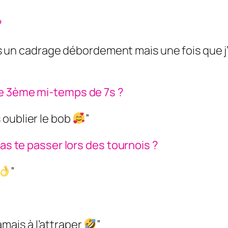
?
is un cadrage débordement mais une fois que j’ét
ne 3ème mi-temps de 7s ?
oublier le bob
”
pas te passer lors des tournois ?
”
jamais à l’attraper
”