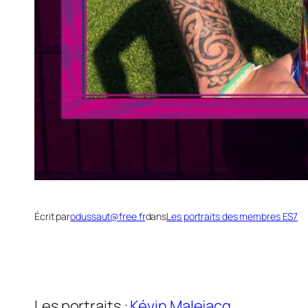
Écrit par
odussaut@free.fr
dans
Les portraits des membres ES7
Les portraits :
Kévin Malejacq