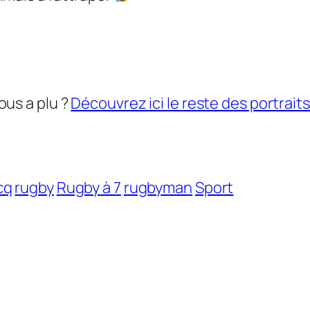
vous a plu ?
Découvrez ici le reste des portraits
cq
rugby
Rugby à 7
rugbyman
Sport