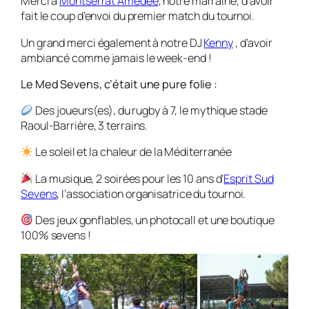
Merci à
Montserrat Amédée
, notre marraine, d’avoir
fait le coup d’envoi du premier match du tournoi.
Un grand merci également à notre DJ
Kenny
, d’avoir
ambiancé comme jamais le week-end !
Le Med Sevens, c’était une pure folie :
Des joueurs(es), du rugby à 7, le mythique stade
Raoul-Barrière, 3 terrains.
Le soleil et la chaleur de la Méditerranée
La musique, 2 soirées pour les 10 ans d’
Esprit Sud
Sevens
, l’association organisatrice du tournoi.
Des jeux gonflables, un photocall et une boutique
100% sevens !