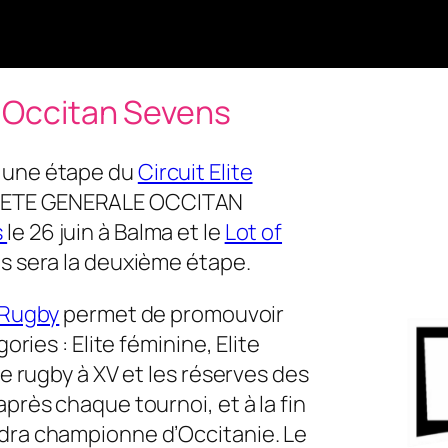
e Occitan Sevens
s une étape du
Circuit Elite
CIETE GENERALE OCCITAN
s
le 26 juin à Balma et le
Lot of
ns sera la deuxième étape.
 Rugby
permet de promouvoir
ories : Elite féminine, Elite
de rugby à XV et les réserves des
près chaque tournoi, et à la fin
ndra championne d’Occitanie. Le