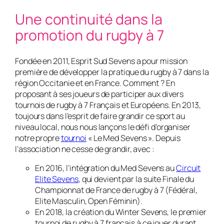
Une continuité dans la
promotion du rugby à 7
Fondée en 2011, Esprit Sud Sevens a pour mission
première de développer la pratique du rugby à 7 dans la
région Occitanie et en France. Comment ? En
proposant à ses joueurs de participer aux divers
tournois de rugby à 7 Français et Européens. En 2013,
toujours dans l’esprit de faire grandir ce sport au
niveau local, nous nous lançons le défi d’organiser
notre propre
tournoi
« Le Med Sevens ». Depuis
l’association ne cesse de grandir, avec :
En 2016, l’intégration du Med Sevens au
Circuit
Elite Sevens
, qui devient par la suite Finale du
Championnat de France de rugby à 7 (Fédéral,
Elite Masculin, Open Féminin).
En 2018, la création du Winter Sevens, le premier
tournoi de rugby à 7 français à ce jouer durant