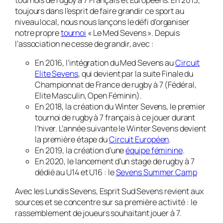
toujours dans l’esprit de faire grandir ce sport au
niveau local, nous nous lançons le défi d’organiser
notre propre
tournoi
« Le Med Sevens ». Depuis
l’association ne cesse de grandir, avec :
En 2016, l’intégration du Med Sevens au
Circuit
Elite Sevens
, qui devient par la suite Finale du
Championnat de France de rugby à 7 (Fédéral,
Elite Masculin, Open Féminin).
En 2018, la création du Winter Sevens, le premier
tournoi de rugby à 7 français à ce jouer durant
l’hiver. L’année suivante le Winter Sevens devient
la première étape du
Circuit Européen
.
En 2019, la création d’une
équipe féminine
.
En 2020, le lancement d’un stage de rugby à 7
dédié au U14 et U16 : le
Sevens Summer Camp
Avec les Lundis Sevens, Esprit Sud Sevens revient aux
sources et se concentre sur sa première activité : le
rassemblement de joueurs souhaitant jouer à 7.