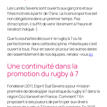
Les Lundis Sevens sont ouverts aux garçons et aux
filles motivés à partir de 17ans. La licence sportive est
non obligatoire dans un premier temps. Pas
d’inscription, il suffit de venir librement à l’heure et
l’endroit indiqué :).
Que tu souhaites découvrir le rugby à 7 ou te
perfectionner dans cette discipline, n’hésite pas c’est
ouvert à tous. Pour en savoir plus sur les autres dates
de rassemblement de nos équipes, rendez-vous
ici
.
Une continuité dans la
promotion du rugby à 7
Fondée en 2011, Esprit Sud Sevens a pour mission
première de développer la pratique du rugby à 7 dans la
région Occitanie et en France. Comment ? En
proposant à ses joueurs de participer aux divers
tournois de rugby à 7 Français et Européens. En 2013,