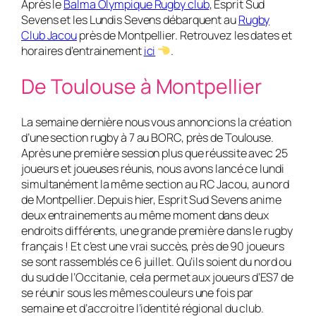
Après le
Balma Olympique Rugby club
, Esprit Sud
Sevens et les Lundis Sevens débarquent au
Rugby
Club Jacou
près de Montpellier. Retrouvez les dates et
horaires d’entrainement
ici
.
De Toulouse à Montpellier
La semaine dernière nous vous annoncions la création
d’une section rugby à 7 au BORC, près de Toulouse.
Après une première session plus que réussite avec 25
joueurs et joueuses réunis, nous avons lancé ce lundi
simultanément la même section au RC Jacou, au nord
de Montpellier. Depuis hier, Esprit Sud Sevens anime
deux entrainements au même moment dans deux
endroits différents, une grande première dans le rugby
français ! Et c’est une vrai succès, près de 90 joueurs
se sont rassemblés ce 6 juillet. Qu’ils soient du nord ou
du sud de l’Occitanie, cela permet aux joueurs d’ES7 de
se réunir sous les mêmes couleurs une fois par
semaine et d’accroitre l’identité régional du club.