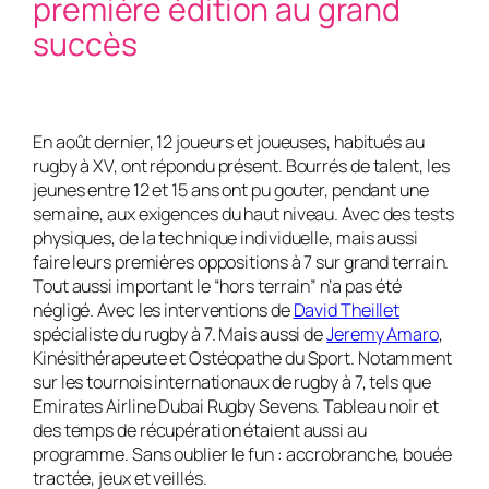
première édition au grand
succès
En août dernier, 12 joueurs et joueuses, habitués au
rugby à XV, ont répondu présent. Bourrés de talent, les
jeunes entre 12 et 15 ans ont pu gouter, pendant une
semaine, aux exigences du haut niveau. Avec des tests
physiques, de la technique individuelle, mais aussi
faire leurs premières oppositions à 7 sur grand terrain.
Tout aussi important le “hors terrain” n’a pas été
négligé. Avec les interventions de
David Theillet
spécialiste du rugby à 7. Mais aussi de
Jeremy Amaro
,
Kinésithérapeute et Ostéopathe du Sport. Notamment
sur les tournois internationaux de rugby à 7, tels que
Emirates Airline Dubai Rugby Sevens. Tableau noir et
des temps de récupération étaient aussi au
programme. Sans oublier le fun : accrobranche, bouée
tractée, jeux et veillés.