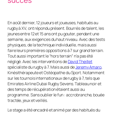
succès
En août dernier, 12 joueurs et joueuses, habitués au
rugby à XV, ont répondu présent. Bourrés de talent, les
jeunes entre 12 et 15 ans ont pu gouter, pendant une
semaine, aux exigences du haut niveau. Avec des tests
physiques, de la technique individuelle, mais aussi
faire leurs premières oppositions à 7 sur grand terrain.
Tout aussi important le “hors terrain” n’a pas été
négligé. Avec les interventions de
David Theillet
spécialiste du rugby à 7. Mais aussi de
Jeremy Amaro
,
Kinésithérapeute et Ostéopathe du Sport. Notamment
sur les tournois internationaux de rugby à 7, tels que
Emirates Airline Dubai Rugby Sevens. Tableau noir et
des temps de récupération étaient aussi au
programme. Sans oublier le fun : accrobranche, bouée
tractée, jeux et veillés.
Le stage a été encadré et animé par des habitués du